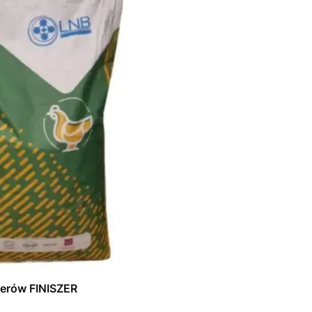
LNB dla brojlerów FINISZER