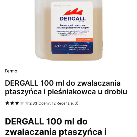
Fermo
DERGALL 100 ml do zwalaczania
ptaszyńca i pleśniakowca u drobiu
2.83
(Oceny: 12 Recenzje: 0)
Przejdź do sekcji Opinie
DERGALL 100 ml do
zwalaczania ptaszyńca i