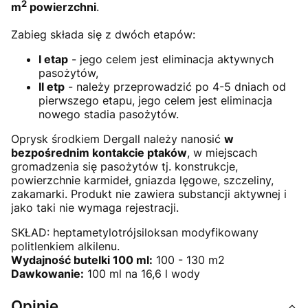
2
m
powierzchni
.
Zabieg składa się z dwóch etapów:
I etap
- jego celem jest eliminacja aktywnych
pasożytów,
II etp
- należy przeprowadzić po 4-5 dniach od
pierwszego etapu, jego celem jest eliminacja
nowego stadia pasożytów.
Oprysk środkiem Dergall należy nanosić
w
bezpośrednim kontakcie ptaków
, w miejscach
gromadzenia się pasożytów tj. konstrukcje,
powierzchnie karmideł, gniazda lęgowe, szczeliny,
zakamarki. Produkt nie zawiera substancji aktywnej i
jako taki nie wymaga rejestracji.
SKŁAD: heptametylotrójsiloksan modyfikowany
politlenkiem alkilenu.
Wydajność butelki 100 ml:
100 - 130 m2
Dawkowanie:
100 ml na 16,6 l wody
Opinie