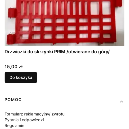
Drzwiczki do skrzynki PRIM /otwierane do góry/
Cena
15,00 zł
Do koszyka
Linki w stopce
POMOC
Formularz reklamacyjny/ zwrotu
Pytania i odpowiedzi
Regulamin