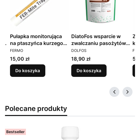
Pułapka monitorująca
DiatoFos wsparcie w
Zie
dla
na ptaszyńca kurzego
zwalczaniu pasożytów
PRODUCENT
PRODUCENT
PR
i
FER-Mite Trap
drobiu 1 kg
FERMO
DOLFOS
FE
Cena
Cena
Ce
15,00 zł
18,90 zł
57,
Do koszyka
Do koszyka
Polecane produkty
Bestseller