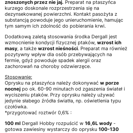
znoszonych przez nie jaj.
Preparat na ptaszyńca
kurzego doskonale rozprzestrzenia się na
dezynsekowanej powierzchni. Kontakt pasożyta z
substancją powoduje jego unieruchomienie, hamując
tym samym ich zdolność do pobierania krwi.
Dodatkową zaletą stosowania środka Dergall jest
wzmocnienie kondycji fizycznej ptaków,
wzrost ich
masy
, a także
wzrost nieśności
. Preparat ma również
pozytywny wpływ dla osób przebywających na
fermie, gdyż powoduje spadek alergii oraz
zachorowań na choroby odzwierzęce.
Stosowanie:
Oprysku na ptaszyńca należy dokonywać
w porze
nocnej
po ok. 60-90 minutach od zgaszenia świateł i
wyciszeniu ptaków. Przy oprysku należy używać
jedynie słabego źródła światła, np. oświetlenia typu
czołówka.
*przygotować roztwór 0,6% :
100 ml
Dergall Hobby rozpuścić w
16,6L wody
-
gotowa zawiesiny wystarczy do oprysku
100-130