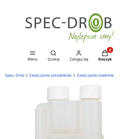
Produkty w koszy
Otwórz wyszukiwarkę
Menu
Szukaj
Zaloguj się
Koszyk
Spec-Drob
Zwalczanie szkodników
Zwalczanie insektów