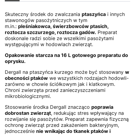
Skuteczny środek do zwalczania
ptaszyńca
i innych
stawonogów pasożytniczych w tym
m.in.:
pleśniakowca, świerzbowców ptasich,
roztocza szczurzego, roztocza gadów.
Preparat
doskonale radzi sobie ze wszelkimi pasożytami
występującymi w hodowlach zwierząt.
Opakowanie starcza na 16 L gotowego preparatu do
oprysku.
Dergall na ptaszyńca kurzego może być stosowany
w
obecności ptaków
we wszystkich rodzajach hodowli-
zarówno w chowie ściółkowym jak i klatkowym.
Chroni zwierzęta przed zanieczyszczeniami
mikrobiologicznymi.
Stosowanie środka Dergall znacząco
poprawia
dobrostan zwierząt
, redukując stres wpływający na
rozwijanie się pasożytów. Preparat zapewnia fizyczną
ochronę zwierząt przed zakażeniem bakteryjnym,
jednocześnie
nie wnikając do tkanek ptaków i