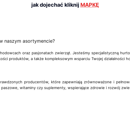
j
ak dojechać kliknij
MAPKĘ
 w naszym asortymencie?
 hodowcach oraz pasjonatach zwierząt. Jesteśmy specjalistyczną hurt
kości produktów, a także kompleksowym wsparciu Twojej działalności h
sprawdzonych producentów, które zapewniają zrównoważone i pełnowar
ki paszowe, witaminy czy suplementy, wspierające zdrowie i rozwój zwie