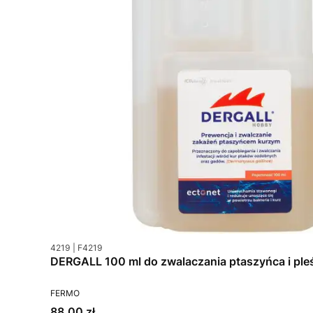
Kod produktu
Kod producenta
4219
F4219
DERGALL 100 ml do zwalaczania ptaszyńca i ple
PRODUCENT
FERMO
Cena
88,00 zł