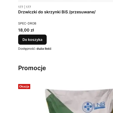
Kod produktu
Kod producenta
177
177
Drzwiczki do skrzynki BiS /przesuwane/
PRODUCENT
SPEC-DROB
Cena
18,00 zł
Do koszyka
Dostępność:
duża ilość
Promocje
Okazja