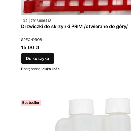
Kod produktu
Kod producenta
134
7913686413
Drzwiczki do skrzynki PRIM /otwierane do góry/
PRODUCENT
SPEC-DROB
Cena
15,00 zł
Do koszyka
Dostępność:
duża ilość
Bestseller