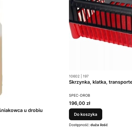
Kod produktu
Kod producenta
10602
197
Skrzynka, klatka, transport
PRODUCENT
SPEC-DROB
Cena
196,00 zł
śniakowca u drobiu
Do koszyka
Dostępność:
duża ilość