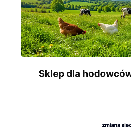
Naciśnij Enter lub spację, aby otworzyć stronę.
Sklep dla hodowców 
zmiana sied