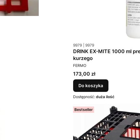
Kod produktu
Kod producenta
9979
9979
DRINK EX-MITE 1000 ml pre
kurzego
PRODUCENT
FERMO
Cena
173,00 zł
Do koszyka
Dostępność:
duża ilość
Bestseller