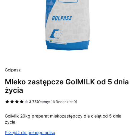
Golpasz
Mleko zastępcze GolMILK od 5 dnia
życia
3.75
(Oceny: 16 Recenzje: 0)
Przejdź do sekcji Opinie
GolMilk 20kg preparat mlekozastępczy dla cieląt od 5 dnia
życia
Przejdź do pełnego opisu