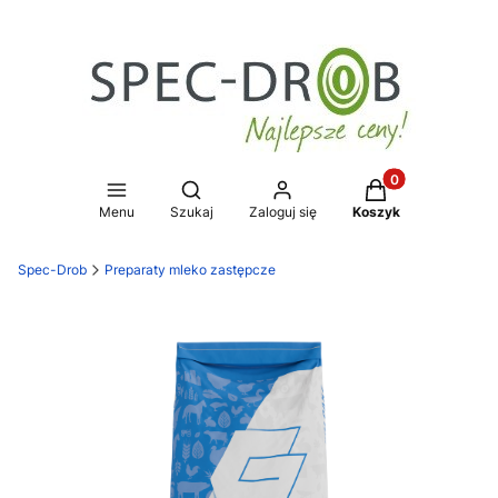
Produkty w koszy
Otwórz wyszukiwarkę
Menu
Szukaj
Zaloguj się
Koszyk
Spec-Drob
Preparaty mleko zastępcze