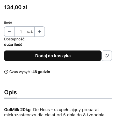
Cena
134,00 zł
Ilość
szt.
Dostępność:
duża ilość
Dodaj do koszyka
Czas wysyłki:
48 godzin
Opis
GolMilk 20kg
De Heus - uzupełniający preparat
mlekozastępczy dla cieląt od 5 dnia do 8 tygodnia