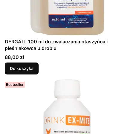
DERGALL 100 ml do zwalaczania ptaszyńca i
pleśniakowca u drobiu
Cena
88,00 zł
Do koszyka
Bestseller