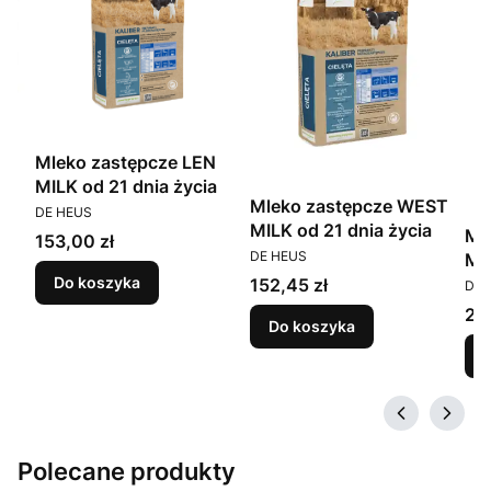
Mleko zastępcze LEN
MILK od 21 dnia życia
N
Mleko zastępcze WEST
PRODUCENT
DE HEUS
MILK od 21 dnia życia
Ml
Cena
153,00 zł
PRODUCENT
DE HEUS
MI
PR
Cena
tyg
Do koszyka
152,45 zł
DE 
Ce
210
Do koszyka
Polecane produkty