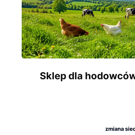
Naciśnij Enter lub spację, aby otworzyć stronę.
Sklep dla hodowców 
zmiana sied