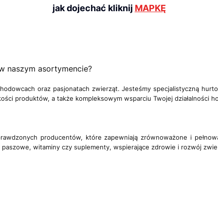
j
ak dojechać kliknij
MAPKĘ
 w naszym asortymencie?
 hodowcach oraz pasjonatach zwierząt. Jesteśmy specjalistyczną hurt
kości produktów, a także kompleksowym wsparciu Twojej działalności h
sprawdzonych producentów, które zapewniają zrównoważone i pełnowar
ki paszowe, witaminy czy suplementy, wspierające zdrowie i rozwój zwie