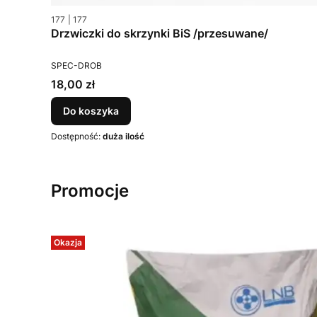
Kod produktu
Kod producenta
177
177
Drzwiczki do skrzynki BiS /przesuwane/
PRODUCENT
SPEC-DROB
Cena
18,00 zł
Do koszyka
Dostępność:
duża ilość
Promocje
Okazja