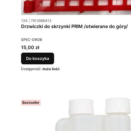
Kod produktu
Kod producenta
134
7913686413
Drzwiczki do skrzynki PRIM /otwierane do góry/
PRODUCENT
SPEC-DROB
Cena
15,00 zł
Do koszyka
Dostępność:
duża ilość
Bestseller