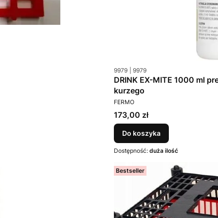
Kod produktu
Kod producenta
9979
9979
DRINK EX-MITE 1000 ml pre
kurzego
PRODUCENT
FERMO
Cena
173,00 zł
Do koszyka
Dostępność:
duża ilość
Bestseller