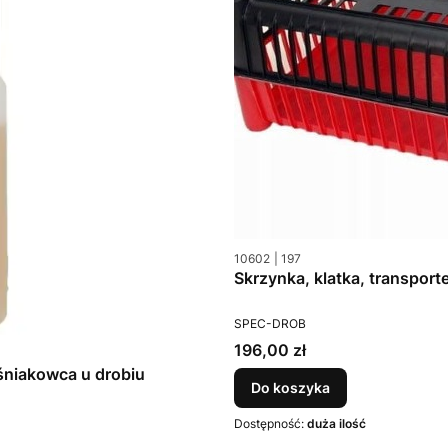
Kod produktu
Kod producenta
10602
197
Skrzynka, klatka, transport
PRODUCENT
SPEC-DROB
Cena
196,00 zł
śniakowca u drobiu
Do koszyka
Dostępność:
duża ilość