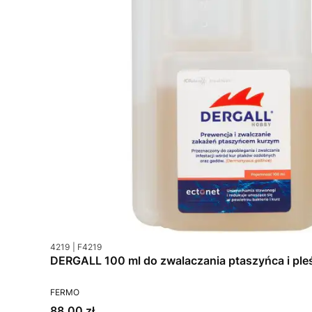
Kod produktu
Kod producenta
4219
F4219
DERGALL 100 ml do zwalaczania ptaszyńca i ple
PRODUCENT
FERMO
Cena
88,00 zł