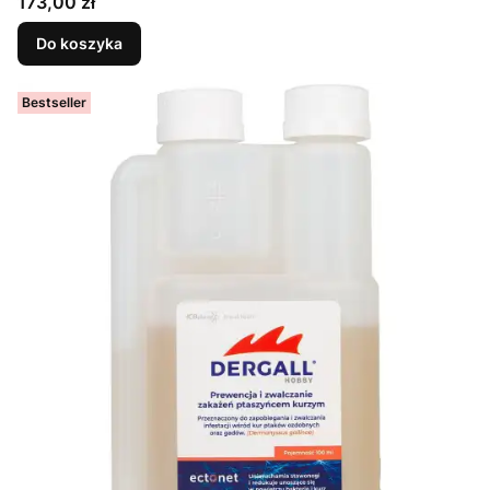
Cena
173,00 zł
Do koszyka
Bestseller