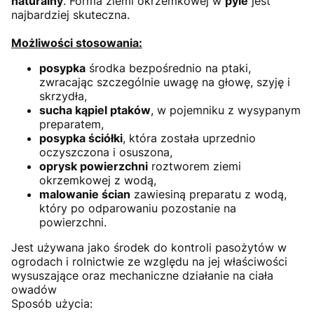
naturalny
. Forma ziemi okrzemkowej w
pyle
jest
najbardziej skuteczna.
Możliwości stosowania:
posypka
środka bezpośrednio na ptaki,
zwracając szczególnie uwagę na głowę, szyję i
skrzydła,
sucha kąpiel ptaków
, w pojemniku z wysypanym
preparatem,
posypka ściółki
, która została uprzednio
oczyszczona i osuszona,
oprysk powierzchni
roztworem ziemi
okrzemkowej z wodą,
malowanie ścian
zawiesiną preparatu z wodą,
który po odparowaniu pozostanie na
powierzchni.
Jest używana jako środek do kontroli pasożytów w
ogrodach i rolnictwie ze względu na jej właściwości
wysuszające oraz mechaniczne działanie na ciała
owadów
Sposób użycia: