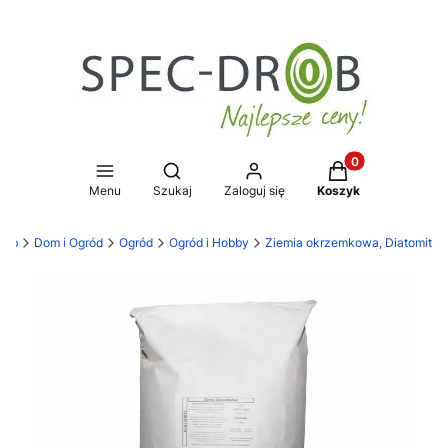
Produkty w koszy
Otwórz wyszukiwarkę
Menu
Szukaj
Zaloguj się
Koszyk
rob
Dom i Ogród
Ogród
Ogród i Hobby
Ziemia okrzemkowa, Diatomit