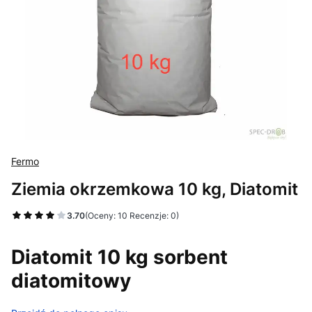
Fermo
Ziemia okrzemkowa 10 kg, Diatomit
3.70
(Oceny: 10 Recenzje: 0)
Przejdź do sekcji Opinie
Diatomit 10 kg sorbent
diatomitowy