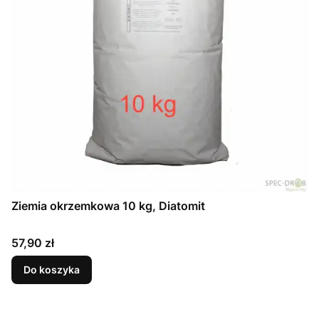
Ziemia okrzemkowa 10 kg, Diatomit
Cena
57,90 zł
Do koszyka