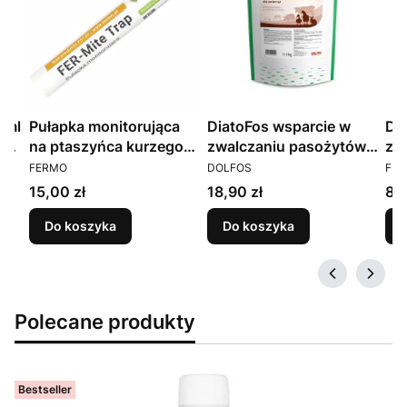
 ml
Pułapka monitorująca
DiatoFos wsparcie w
DE
nej
na ptaszyńca kurzego
zwalczaniu pasożytów
zw
PRODUCENT
PRODUCENT
PR
ca
FER-Mite Trap
drobiu 1 kg
pl
FERMO
DOLFOS
FE
Cena
Cena
Ce
15,00 zł
18,90 zł
88,
Do koszyka
Do koszyka
Polecane produkty
Bestseller