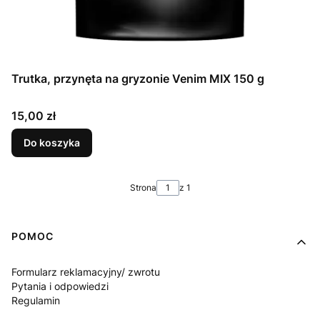
Trutka, przynęta na gryzonie Venim MIX 150 g
Cena
15,00 zł
Do koszyka
Strona
z 1
Linki w stopce
POMOC
Formularz reklamacyjny/ zwrotu
Pytania i odpowiedzi
Regulamin