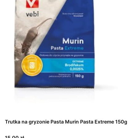
Trutka na gryzonie Pasta Murin Pasta Extreme 150g
Cena
15,00 zł