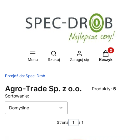
Produkty w koszy
Otwórz wyszukiwarkę
Menu
Szukaj
Zaloguj się
Koszyk
Przejdź do:
Spec-Drob
Agro-Trade Sp. z o.o.
Produkty:
5
Lista produktów
Domyślne
Sortowanie:
Domyślne
Strona
z 1