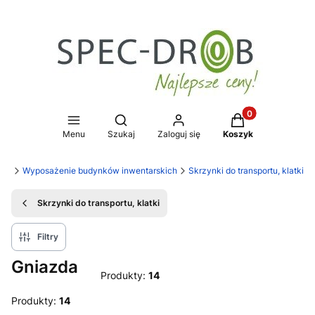
Produkty w koszy
Otwórz wyszukiwarkę
Menu
Szukaj
Zaloguj się
Koszyk
rob
Wyposażenie budynków inwentarskich
Skrzynki do transportu, klatki
Skrzynki do transportu, klatki
Filtry
Gniazda
Produkty:
14
Produkty:
14