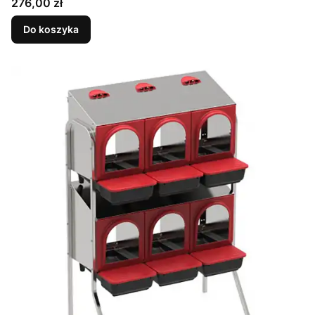
Cena
276,00 zł
Do koszyka