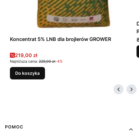
Koncentrat 5% LNB dla brojlerów GROWER
8
Cena promocyjna
219,00 zł
Najniższa cena:
229,00 zł
-4%
Do koszyka
Linki w stopce
POMOC