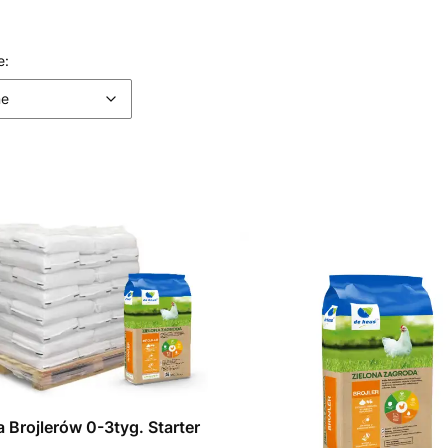
 produktów
Domyślne
e:
ne
a Brojlerów 0-3tyg. Starter