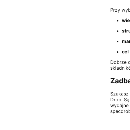
Przy wyb
wi
str
mar
cel
Dobrze d
składnik
Zadba
Szukasz 
Drob. Są
wydajne 
specdrob