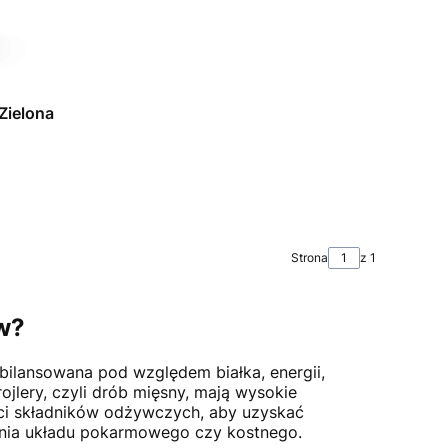
Zielona
Strona
z 1
ów?
bilansowana pod względem białka, energii,
rojlery, czyli drób mięsny, mają wysokie
ści składników odżywczych, aby uzyskać
enia układu pokarmowego czy kostnego.