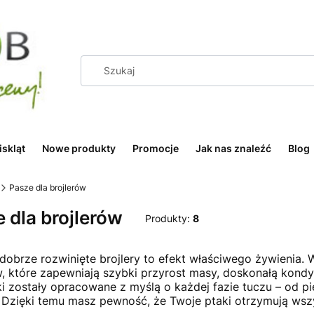
iskląt
Nowe produkty
Promocje
Jak nas znaleźć
Blog
Pasze dla brojlerów
 dla brojlerów
Produkty:
8
dobrze rozwinięte brojlery to efekt właściwego żywienia. 
w, które zapewniają szybki przyrost masy, doskonałą kond
i zostały opracowane z myślą o każdej fazie tuczu – od p
 Dzięki temu masz pewność, że Twoje ptaki otrzymują ws