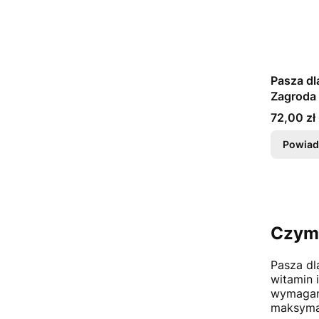
Pasza dl
Zagroda 
Cena
72,00 zł
Powiad
Czym 
Pasza dl
witamin 
wymagani
maksymal