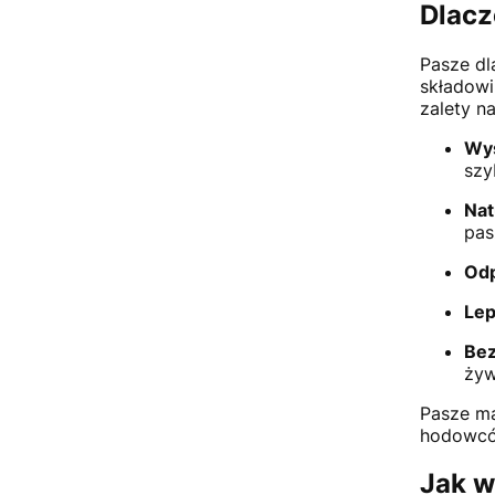
Dlacz
Pasze dl
składowi
zalety n
Wys
szy
Nat
pas
Odp
Lep
Bez
żyw
Pasze ma
hodowców
Jak w