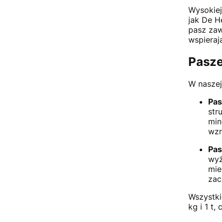
Wysokiej
jak De H
pasz zaw
wspieraj
Pasze
W naszej
Pas
str
min
wzr
Pas
wyż
mie
zac
Wszystki
kg i 1 t