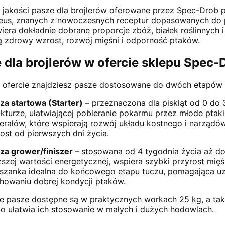
 jakości pasze dla brojlerów oferowane przez Spec-Drob
eus, znanych z nowoczesnych receptur dopasowanych do 
iera dokładnie dobrane proporcje zbóż, białek roślinnych
ą zdrowy wzrost, rozwój mięśni i odporność ptaków.
 dla brojlerów w ofercie sklepu Spec-
 ofercie znajdziesz pasze dostosowane do dwóch etapów 
za startowa (Starter)
– przeznaczona dla piskląt od 0 do 
ukturze, ułatwiającej pobieranie pokarmu przez młode ptaki.
erałów, które wspierają rozwój układu kostnego i narząd
ost od pierwszych dni życia.
za grower/finiszer
– stosowana od 4 tygodnia życia aż d
szej wartości energetycznej, wspiera szybki przyrost mięśn
szanka idealna do końcowego etapu tuczu, pomagająca u
howaniu dobrej kondycji ptaków.
e pasze dostępne są w praktycznych workach 25 kg, a tak
, co ułatwia ich stosowanie w małych i dużych hodowlach.