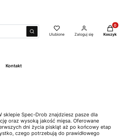
Produkty w kos
Wyczyść
Szukaj
Ulubione
Zaloguj się
Koszyk
Kontakt
W sklepie Spec-Drob znajdziesz pasze dla
ycję oraz wysoką jakość mięsa. Oferowane
ierwszych dni życia piskląt aż po końcowy etap
zystko, czego potrzebują do prawidłowego