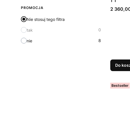
1 T
PROMOCJA
Cena
2 360,00
Nie stosuj tego filtra
0
tak
8
nie
Do kos
Bestseller