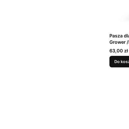
Pasza dl
Cena
63,00 zł
Do kos