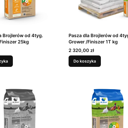
a Brojlerów od 4tyg.
Pasza dla Brojlerów od 4ty
Grower /Finiszer 25kg
Grower /Finiszer 1T kg
Cena
2 320,00 zł
zyka
Do koszyka