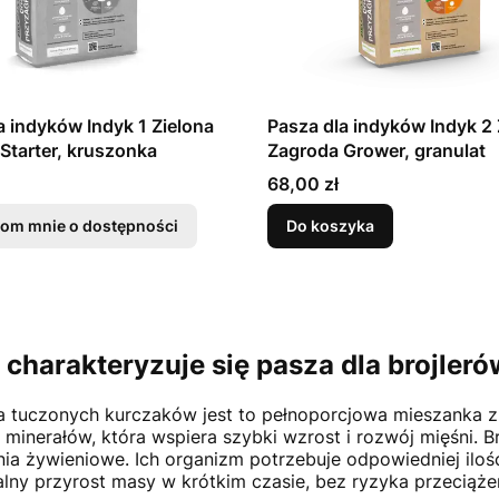
a indyków Indyk 1 Zielona
Pasza dla indyków Indyk 2 
Starter, kruszonka
Zagroda Grower, granulat
Cena
68,00 zł
om mnie o dostępności
Do koszyka
charakteryzuje się pasza dla brojler
a tuczonych kurczaków jest to pełnoporcjowa mieszanka z
i minerałów, która wspiera szybki wzrost i rozwój mięśni. B
a żywieniowe. Ich organizm potrzebuje odpowiedniej ilo
ny przyrost masy w krótkim czasie, bez ryzyka przeciąż