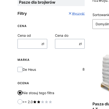
rozwoju.
Pasze dla brojlerów
Filtry
Wyczyść
Lista
Sortowani
Domyśl
CENA
Cena od
Cena do
zł
zł
MARKA
Marka
8
De Heus
OCENA
Nie stosuj tego filtra
>= 2.0
Pasza dl