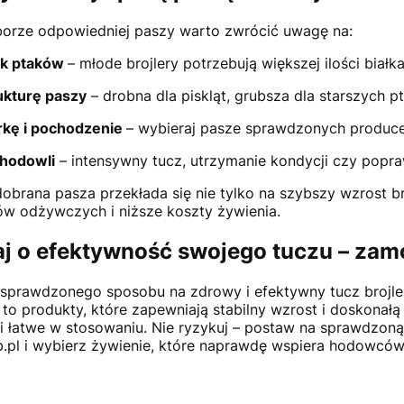
orze odpowiedniej paszy warto zwrócić uwagę na:
ek ptaków
– młode brojlery potrzebują większej ilości białka
ukturę paszy
– drobna dla piskląt, grubsza dla starszych p
kę i pochodzenie
– wybieraj pasze sprawdzonych produce
 hodowli
– intensywny tucz, utrzymanie kondycji czy popra
obrana pasza przekłada się nie tylko na szybszy wzrost br
ów odżywczych i niższe koszty żywienia.
j o efektywność swojego tuczu – za
sprawdzonego sposobu na zdrowy i efektywny tucz brojler
 to produkty, które zapewniają stabilny wzrost i doskonał
i łatwe w stosowaniu. Nie ryzykuj – postaw na sprawdzoną
.pl i wybierz żywienie, które naprawdę wspiera hodowców