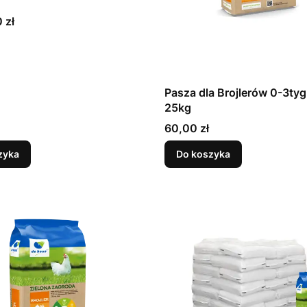
 zł
Pasza dla Brojlerów 0-3tyg.
25kg
Cena
60,00 zł
zyka
Do koszyka