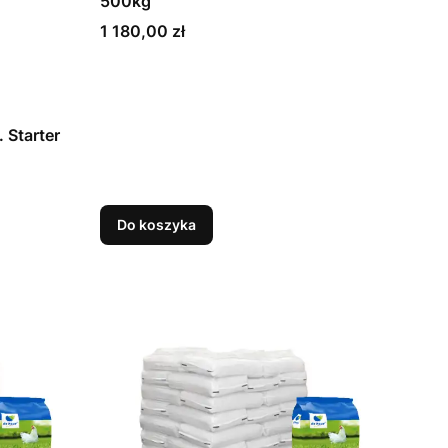
500kg
Cena
1 180,00 zł
 Starter
Do koszyka