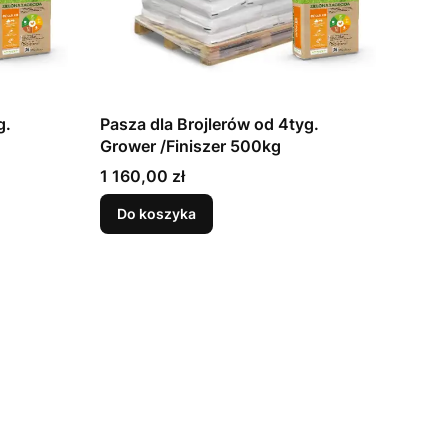
g.
Pasza dla Brojlerów od 4tyg.
Grower /Finiszer 500kg
Cena
1 160,00 zł
Do koszyka