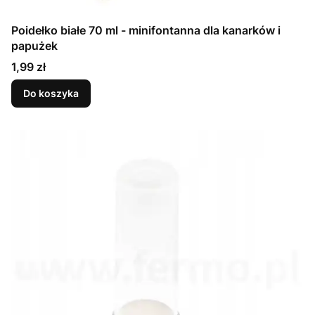
Poidełko białe 70 ml - minifontanna dla kanarków i
papużek
Cena
1,99 zł
Do koszyka