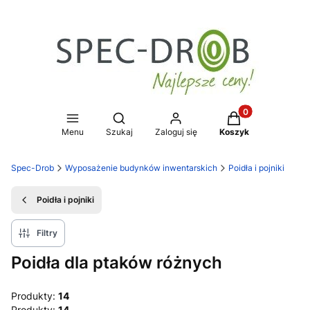
Produkty w koszy
Otwórz wyszukiwarkę
Menu
Szukaj
Zaloguj się
Koszyk
Spec-Drob
Wyposażenie budynków inwentarskich
Poidła i pojniki
Poidła i pojniki
Filtry
Poidła dla ptaków różnych
Produkty:
14
Produkty:
14