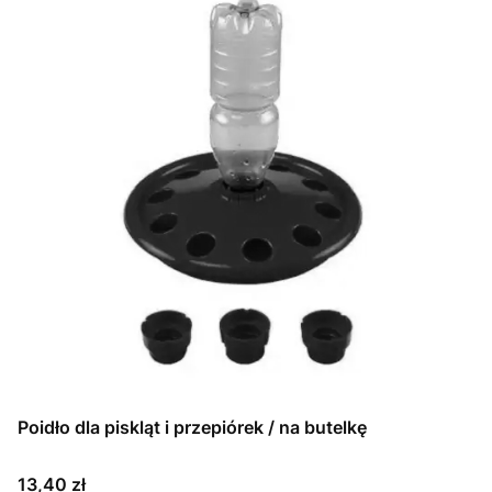
Poidło dla piskląt i przepiórek / na butelkę
Cena
13,40 zł