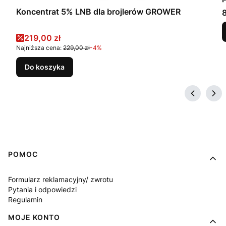
Koncentrat 5% LNB dla brojlerów GROWER
8
Cena promocyjna
219,00 zł
Najniższa cena:
229,00 zł
-4%
Do koszyka
Linki w stopce
POMOC
Formularz reklamacyjny/ zwrotu
Pytania i odpowiedzi
Regulamin
MOJE KONTO