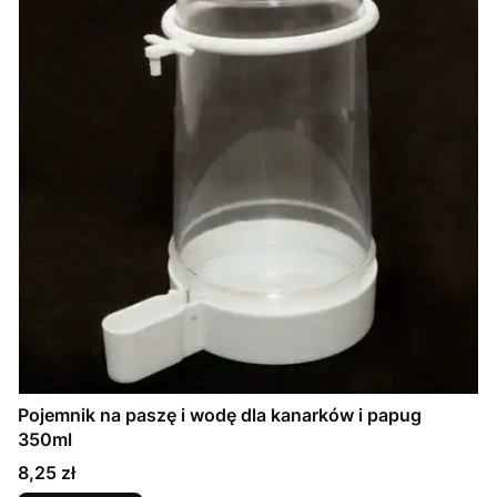
Pojemnik na paszę i wodę dla kanarków i papug
350ml
Cena
8,25 zł