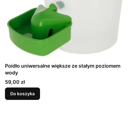
Poidło uniwersalne większe ze stałym poziomem
wody
Cena
59,00 zł
Do koszyka