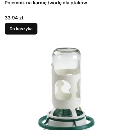
Pojemnik na karmę /wodę dla ptaków
Cena
33,94 zł
Do koszyka