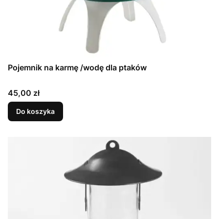
Pojemnik na karmę /wodę dla ptaków
Cena
45,00 zł
Do koszyka