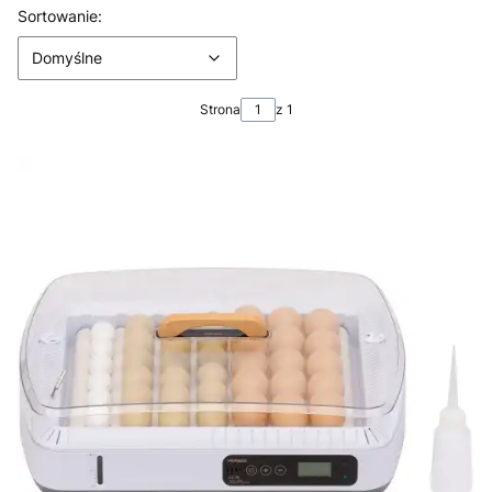
Lista produktów
Domyślne
Sortowanie:
Domyślne
Strona
z 1