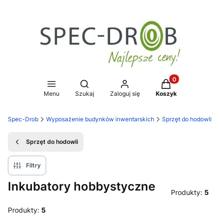
Produkty w koszy
Otwórz wyszukiwarkę
Menu
Szukaj
Zaloguj się
Koszyk
Spec-Drob
Wyposażenie budynków inwentarskich
Sprzęt do hodowli
Sprzęt do hodowli
Filtry
Inkubatory hobbystyczne
Produkty:
5
Produkty:
5