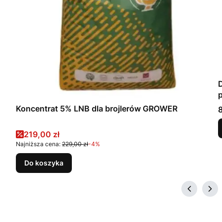
Koncentrat 5% LNB dla brojlerów GROWER
8
Cena promocyjna
219,00 zł
Najniższa cena:
229,00 zł
-4%
Do koszyka