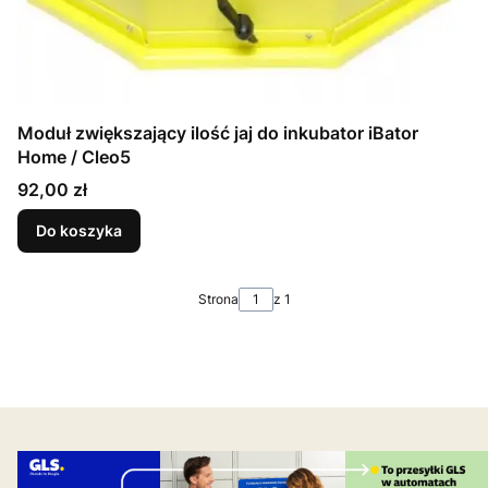
Moduł zwiększający ilość jaj do inkubator iBator
Home / Cleo5
Cena
92,00 zł
Do koszyka
Strona
z 1