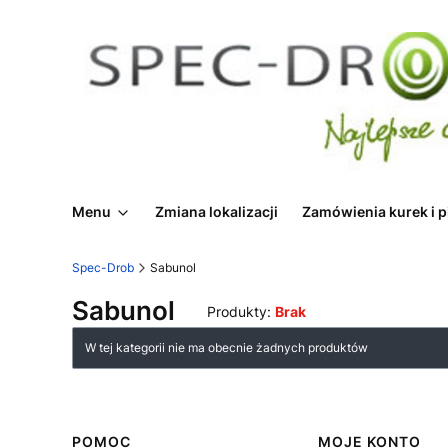
Menu
Zmiana lokalizacji
Zamówienia kurek i p
Spec-Drob
Sabunol
Sabunol
Produkty:
Brak
Lista produktów
W tej kategorii nie ma obecnie żadnych produktów
Linki w stopce
POMOC
MOJE KONTO