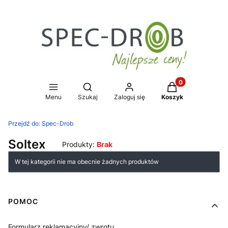
Produkty w koszy
Otwórz wyszukiwarkę
Menu
Szukaj
Zaloguj się
Koszyk
Przejdź do:
Spec-Drob
Soltex
Produkty:
Brak
Lista produktów
W tej kategorii nie ma obecnie żadnych produktów
Linki w stopce
POMOC
Formularz reklamacyjny/ zwrotu