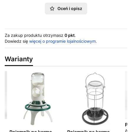
Oceń i opisz
Za zakup produktu otrzymasz
0 pkt
.
Dowiedz się
więcej o programie lojalnościowym.
Warianty
Po
/w