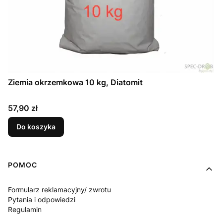
Ziemia okrzemkowa 10 kg, Diatomit
Cena
57,90 zł
Do koszyka
Linki w stopce
POMOC
Formularz reklamacyjny/ zwrotu
Pytania i odpowiedzi
Regulamin