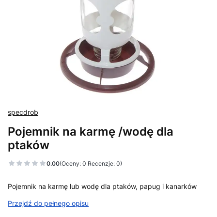
specdrob
Pojemnik na karmę /wodę dla
ptaków
0.00
(Oceny: 0 Recenzje: 0)
Przejdź do sekcji Opinie
Pojemnik na karmę lub wodę dla ptaków, papug i kanarków
Przejdź do pełnego opisu