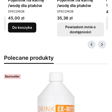
Pojemnik na karmę
Pojemnik na karmę
PR
da
/wodę dla ptaków
/wodę dla ptaków
SP
PRODUCENT
PRODUCENT
Ce
44
SPECDROB
SPECDROB
Cena
Cena
45,00 zł
35,36 zł
Powiadom mnie o
Do koszyka
dostępności
Polecane produkty
Bestseller