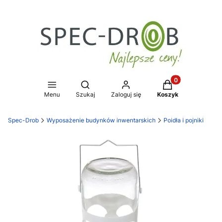
Produkty w koszy
Otwórz wyszukiwarkę
Menu
Szukaj
Zaloguj się
Koszyk
Spec-Drob
Wyposażenie budynków inwentarskich
Poidła i pojniki