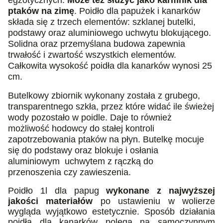
egzotycznych.
Może też służyć jako karmnik dla
ptaków na zimę
. Poidło dla papużek i kanarków
składa się z trzech elementów
: szklanej butelki,
podstawy oraz aluminiowego uchwytu blokującego.
Solidna oraz przemyślana budowa zapewnia
trwałość i zwartość wszystkich elementów.
Całkowita wysokość poidła dla kanarków wynosi 25
cm.
Butelkowy zbiornik wykonany została z grubego,
transparentnego szkła, przez które widać ile świeżej
wody pozostało w poidle. Daje to również
możliwość hodowcy do stałej kontroli
zapotrzebowania ptaków na płyn. Butelkę mocuje
się do podstawy oraz blokuje i osłania
aluminiowym uchwytem z rączką do
przenoszenia
czy zawieszenia.
Poidło 1l dla papug
wykonane z najwyższej
jakości materiałów
po ustawieniu w wolierze
wygląda wyjątkowo estetycznie. Sposób działania
poidła dla kanarków polega na samoczynnym