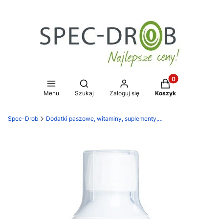
Produkty w koszy
Otwórz wyszukiwarkę
Menu
Szukaj
Zaloguj się
Koszyk
Spec-Drob
Dodatki paszowe, witaminy, suplementy, zakwaszacze