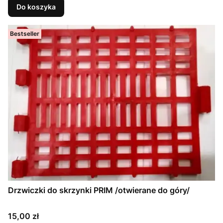
Do koszyka
Bestseller
Drzwiczki do skrzynki PRIM /otwierane do góry/
Cena
15,00 zł