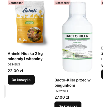
Bestseller
Bestseller
Bes
DE
zw
Animki Nioska 2 kg
PR
pl
minerały i witaminy
FE
PRODUCENT
Ce
DE HEUS
88,
Cena
22,00 zł
Bacto-Kiler przeciw
Do koszyka
biegunkom
PRODUCENT
FARMWET
Cena
27,00 zł
Do koszyka