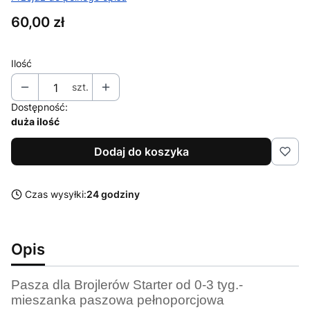
Cena
60,00 zł
Ilość
szt.
Dostępność:
duża ilość
Dodaj do koszyka
Czas wysyłki:
24 godziny
Opis
Pasza dla Brojlerów Starter od 0-3 tyg.-
mieszanka paszowa pełnoporcjowa