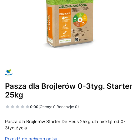
Pasza dla Brojlerów 0-3tyg. Starter
25kg
0.00
(Oceny: 0 Recenzje: 0)
Przejdź do sekcji Opinie
Pasza dla Brojlerów Starter De Heus 25kg dla piskląt od 0-
3tyg.życia
Przejdź do pełnego opisu