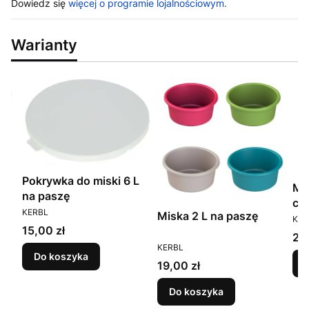
Dowiedz się
więcej o programie lojalnościowym.
Warianty
Pokrywka do miski 6 L
Mi
na paszę
cz
PRODUCENT
KERBL
Miska 2 L na paszę
PR
KER
Cena
15,00 zł
Ce
25,
PRODUCENT
KERBL
Do koszyka
Cena
19,00 zł
Do koszyka