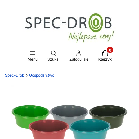
Produkty w koszy
Otwórz wyszukiwarkę
Menu
Szukaj
Zaloguj się
Koszyk
Spec-Drob
Gospodarstwo