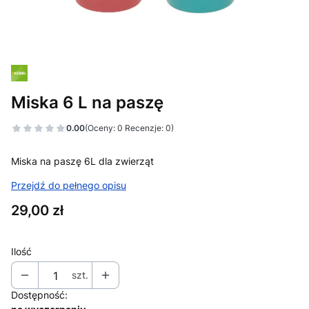
Miska 6 L na paszę
0.00
(Oceny: 0 Recenzje: 0)
Przejdź do sekcji Opinie
Miska na paszę 6L dla zwierząt
Przejdź do pełnego opisu
Cena
29,00 zł
Ilość
szt.
Dostępność: