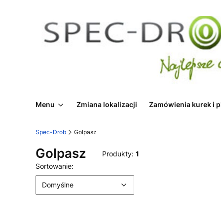
Menu
Zmiana lokalizacji
Zamówienia kurek i p
Spec-Drob
Golpasz
Golpasz
Produkty:
1
Lista produktów
Domyślne
Sortowanie:
Domyślne