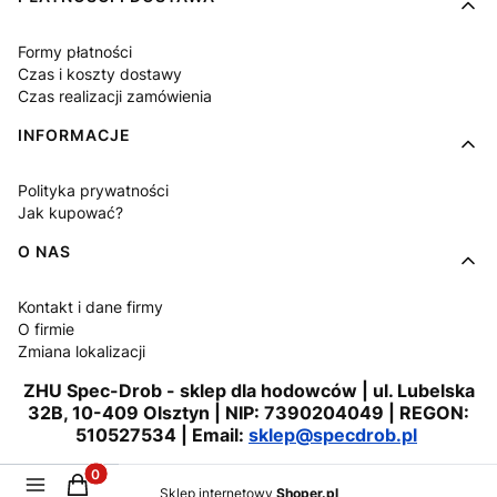
Formy płatności
Czas i koszty dostawy
Czas realizacji zamówienia
INFORMACJE
Polityka prywatności
Jak kupować?
O NAS
Kontakt i dane firmy
O firmie
Zmiana lokalizacji
ZHU Spec-Drob - sklep dla hodowców | ul. Lubelska
32B, 10-409 Olsztyn | NIP: 7390204049 | REGON:
510527534 | Email:
sklep@specdrob.pl
Produkty w koszyku: 0. Zobacz szczegóły
Sklep internetowy
Shoper.pl