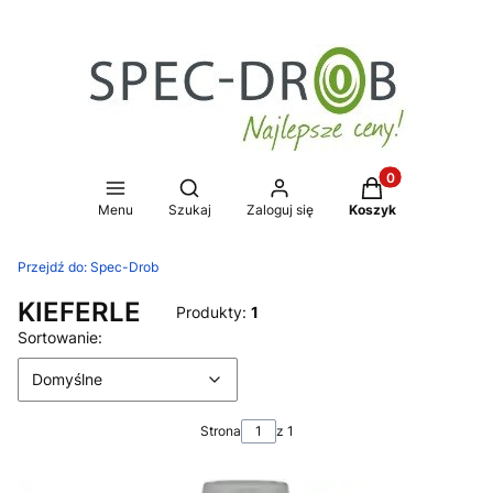
Produkty w koszy
Otwórz wyszukiwarkę
Menu
Szukaj
Zaloguj się
Koszyk
Przejdź do:
Spec-Drob
KIEFERLE
Produkty:
1
Lista produktów
Domyślne
Sortowanie:
Domyślne
Strona
z 1