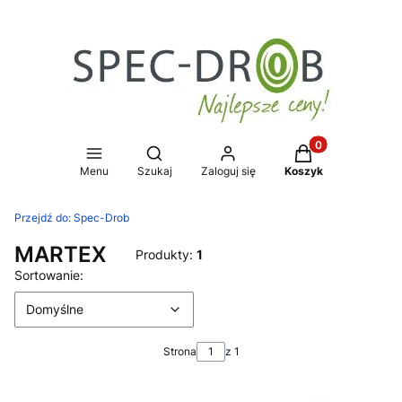
Produkty w koszy
Otwórz wyszukiwarkę
Menu
Szukaj
Zaloguj się
Koszyk
Przejdź do:
Spec-Drob
MARTEX
Produkty:
1
Lista produktów
Domyślne
Sortowanie:
Domyślne
Strona
z 1