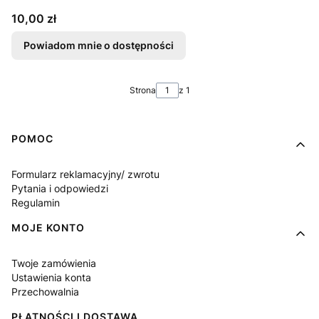
Cena
10,00 zł
Powiadom mnie o dostępności
Strona
z 1
Linki w stopce
POMOC
Formularz reklamacyjny/ zwrotu
Pytania i odpowiedzi
Regulamin
MOJE KONTO
Twoje zamówienia
Ustawienia konta
Przechowalnia
PŁATNOŚCI I DOSTAWA