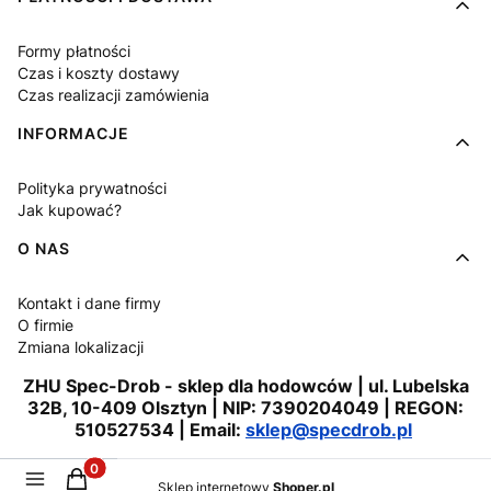
Formy płatności
Czas i koszty dostawy
Czas realizacji zamówienia
INFORMACJE
Polityka prywatności
Jak kupować?
O NAS
Kontakt i dane firmy
O firmie
Zmiana lokalizacji
ZHU Spec-Drob - sklep dla hodowców | ul. Lubelska
32B, 10-409 Olsztyn | NIP: 7390204049 | REGON:
510527534 | Email:
sklep@specdrob.pl
Produkty w koszyku: 0. Zobacz szczegóły
Sklep internetowy
Shoper.pl