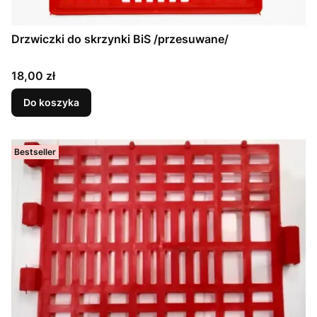
Drzwiczki do skrzynki BiS /przesuwane/
Cena
18,00 zł
Do koszyka
Bestseller