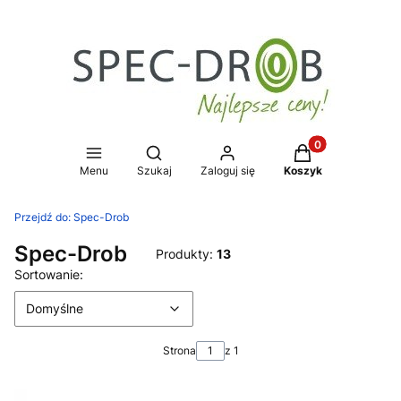
Produkty w koszy
Otwórz wyszukiwarkę
Menu
Szukaj
Zaloguj się
Koszyk
Przejdź do:
Spec-Drob
Spec-Drob
Produkty:
13
Lista produktów
Domyślne
Sortowanie:
Domyślne
Strona
z 1