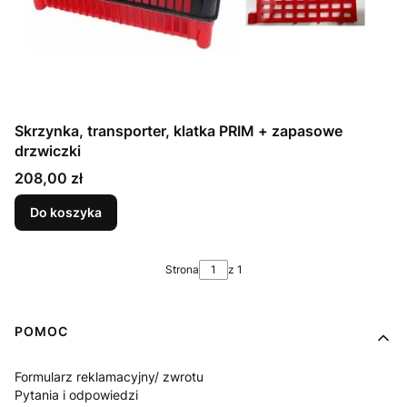
Skrzynka, transporter, klatka PRIM + zapasowe
drzwiczki
Cena
208,00 zł
Do koszyka
Strona
z 1
Linki w stopce
POMOC
Formularz reklamacyjny/ zwrotu
Pytania i odpowiedzi