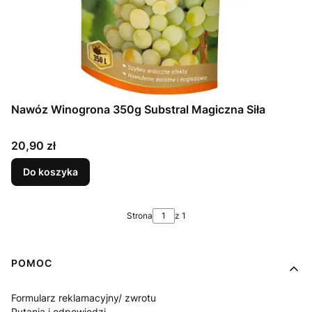
Nawóz Winogrona 350g Substral Magiczna Siła
Cena
20,90 zł
Do koszyka
Strona
z 1
Linki w stopce
POMOC
Formularz reklamacyjny/ zwrotu
Pytania i odpowiedzi