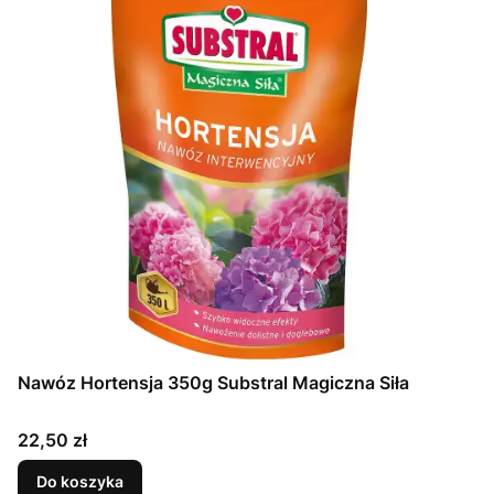
Nawóz Hortensja 350g Substral Magiczna Siła
Cena
22,50 zł
Do koszyka