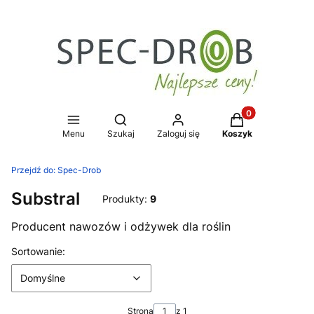
Produkty w koszy
Otwórz wyszukiwarkę
Menu
Szukaj
Zaloguj się
Koszyk
Przejdź do:
Spec-Drob
Substral
Produkty:
9
Producent nawozów i odżywek dla roślin
Lista produktów
Domyślne
Sortowanie:
Domyślne
Strona
z 1