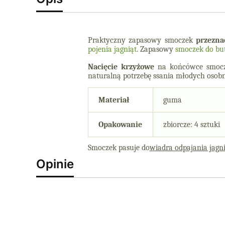
Praktyczny zapasowy smoczek
przezna
pojenia jagniąt
. Zapasowy
smoczek do but
Nacięcie krzyżowe
na końcówce smoczka
naturalną potrzebę ssania młodych osob
Materiał
guma
Opakowanie
zbiorcze: 4 sztuki
Smoczek pasuje do
wiadra odpajania jagn
Opinie