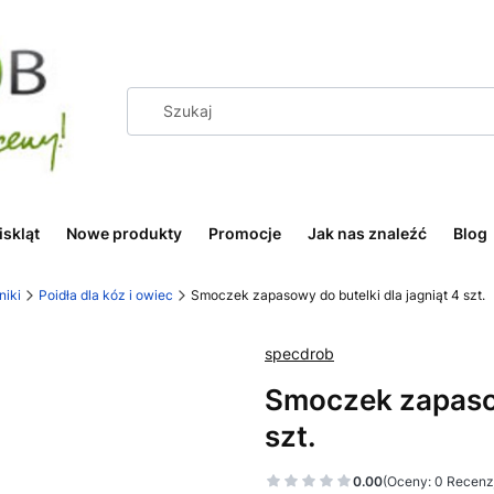
iskląt
Nowe produkty
Promocje
Jak nas znaleźć
Blog
niki
Poidła dla kóz i owiec
Smoczek zapasowy do butelki dla jagniąt 4 szt.
specdrob
Smoczek zapasow
szt.
0.00
(Oceny: 0 Recenzj
Przejdź do sekcj