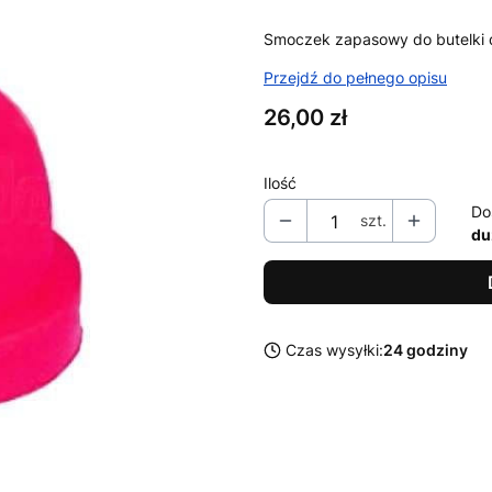
Smoczek zapasowy do butelki d
Przejdź do pełnego opisu
Cena
26,00 zł
Ilość
Do
szt.
du
Czas wysyłki:
24 godziny