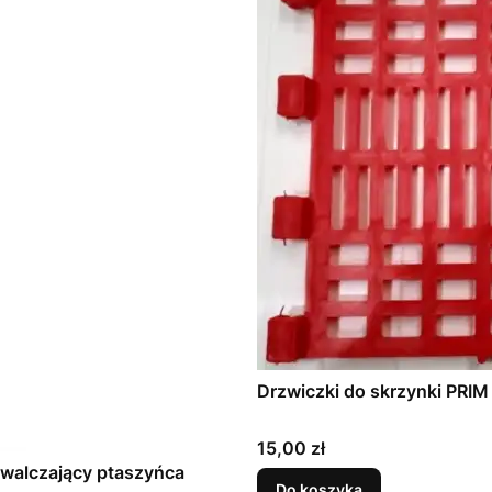
Drzwiczki do skrzynki PRIM
Cena
15,00 zł
zwalczający ptaszyńca
Do koszyka