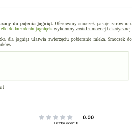
czony do pojenia jagniąt
. Oferowany smoczek pasuje zarówno do
elki do karmienia jagnięcia
wykonany został z mocnej i elastycznej
 dla jagniąt ułatwia zwierzęciu pobieranie mleka. Smoczek do
ników.
iąt
0.00
Liczba ocen: 0