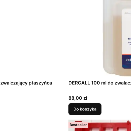
 zwalczający ptaszyńca
DERGALL 100 ml do zwalacz
Cena
88,00 zł
Do koszyka
Bestseller