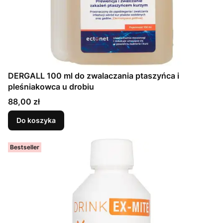
DERGALL 100 ml do zwalaczania ptaszyńca i
pleśniakowca u drobiu
Cena
88,00 zł
Do koszyka
Bestseller