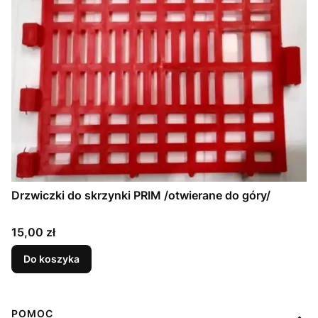
Drzwiczki do skrzynki PRIM /otwierane do góry/
Cena
15,00 zł
Do koszyka
Linki w stopce
POMOC