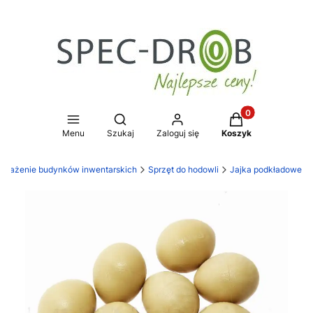
Produkty w koszy
Otwórz wyszukiwarkę
Menu
Szukaj
Zaloguj się
Koszyk
osażenie budynków inwentarskich
Sprzęt do hodowli
Jajka podkładowe