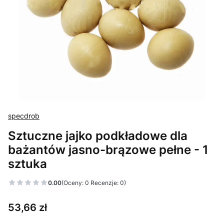
specdrob
Sztuczne jajko podkładowe dla
bażantów jasno-brązowe pełne - 1
sztuka
0.00
(Oceny: 0 Recenzje: 0)
Przejdź do sekcji Opinie
Cena
53,66 zł