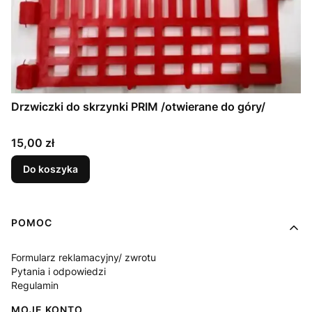
Drzwiczki do skrzynki PRIM /otwierane do góry/
Cena
15,00 zł
Do koszyka
Linki w stopce
POMOC
Formularz reklamacyjny/ zwrotu
Pytania i odpowiedzi
Regulamin
MOJE KONTO