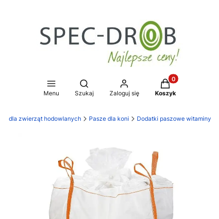
Produkty w koszy
Otwórz wyszukiwarkę
Menu
Szukaj
Zaloguj się
Koszyk
ze dla zwierząt hodowlanych
Pasze dla koni
Dodatki paszowe witaminy