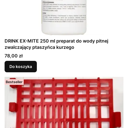
DRINK EX-MITE 250 ml preparat do wody pitnej
zwalczający ptaszyńca kurzego
Cena
78,00 zł
Do koszyka
Bestseller