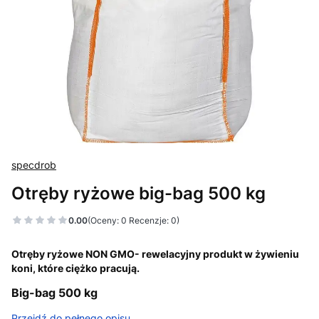
specdrob
Otręby ryżowe big-bag 500 kg
0.00
(Oceny: 0 Recenzje: 0)
Przejdź do sekcji Opinie
Otręby ryżowe NON GMO- rewelacyjny produkt w żywieniu
koni, które ciężko pracują.
Big-bag 500 kg
Przejdź do pełnego opisu