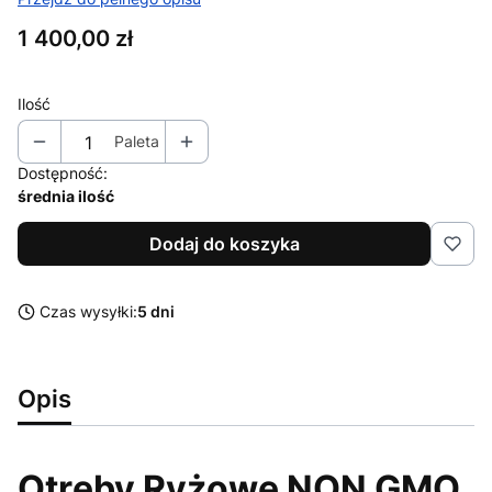
Cena
1 400,00 zł
Ilość
Paleta
Dostępność:
średnia ilość
Dodaj do koszyka
Czas wysyłki:
5 dni
Opis
Otręby Ryżowe NON GMO