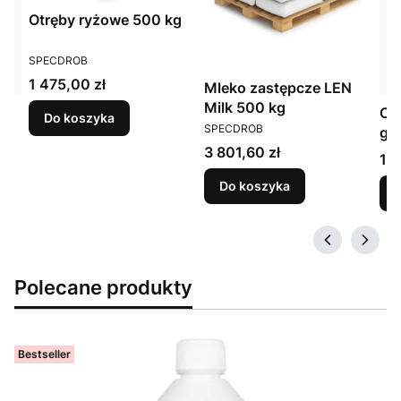
Otręby ryżowe 500 kg
PRODUCENT
SPECDROB
Cena
1 475,00 zł
Mleko zastępcze LEN
Milk 500 kg
Ot
Do koszyka
PRODUCENT
SPECDROB
gr
Cena
bi
3 801,60 zł
Ce
10
Do koszyka
Polecane produkty
Bestseller